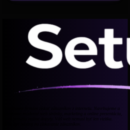
Pomáhame firmám získať zákazníkov z internetu. Navrhujeme a
vytvárame moderné web stránky, marketing a online prezentáciu,
ktorá prináša reálne dopyty. Váš web nemusí byť len vizitka.
Môže byť nástroj na získavanie zákazníkov.