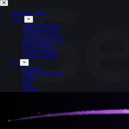
Exkluzívny partner
Spravovať Súhlas
Služby
Tvorba web stránok
Marketing pre firmy
Google Ads reklama
Správa sociálnych sietí
Email marketing
Branding a grafika
Google profil firmy
Viac
Referencie
Získavajte zákazníkov
O nás
Blog
Kontakt