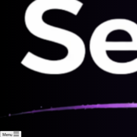
Marketing
Marketing
Spravovať možnosti
Správa služieb
Spravovať {vendor_count} dodávateľov
Prečítajte si viac o týchto účeloch
Zobraziť
Prijať
Odmietnuť
Zobraziť predvoľby
Uložiť predvoľby
predvoľby
Zásady používania súborov cookie
Zásady ochrany osobných údajov
Zásady ochrany osobných údajov
Skip to content
Naše služby
Služby, ktoré pomáhajú
Menu