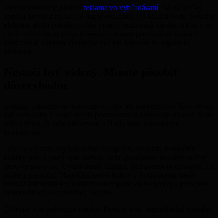
Treťou vrstvou je platená
reklama vo vyhľadávaní
. Tá má veľký
zmysel hlavne tam, kde je dopyt okamžitý. Pri havárii vody, poruche
elektriny alebo potrebe rýchlej opravy rozhodujú minúty. Ak sa v tej
chvíli zobrazíte na prvých miestach a máte presvedčivú stránku,
viete získať zákazky rýchlejšie než len čakaním na organické
výsledky.
Nestačí byť videný. Musíte pôsobiť
dôveryhodne
Lokálny zákazník sa rozhoduje rýchlo, ale nie bezhlavo. Keď otvorí
váš web alebo Google profil, podvedome si kontroluje tri veci: či ste
reálna firma, či máte skúsenosti a či vás bude jednoduché
kontaktovať.
Dôveru výrazne zvyšujú reálne fotografie, recenzie, konkrétne
ukážky prác a jasný opis služieb. Veta „ponúkame kvalitné služby“
nepovie skoro nič. Oveľa lepšie funguje, keď presne pomenujete, čo
robíte a pre koho. Napríklad servis kotlov v konkrétnom meste,
montáž klimatizácií v konkrétnom regióne alebo predaj a prenájom
nehnuteľností v konkrétnej lokalite.
Dôležitá je aj technická stránka. Pomalý web, neprehľadný mobilný
pohľad alebo komplikovaný formulár znižujú počet dopytov viac,