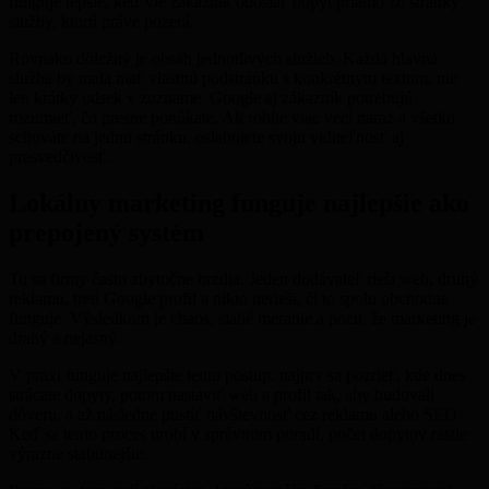
funguje lepšie, keď vie zákazník odoslať dopyt priamo zo stránky
služby, ktorú práve pozerá.
Rovnako dôležitý je obsah jednotlivých služieb. Každá hlavná
služba by mala mať vlastnú podstránku s konkrétnym textom, nie
len krátky odsek v zozname. Google aj zákazník potrebujú
rozumieť, čo presne ponúkate. Ak robíte viac vecí naraz a všetko
schováte na jednu stránku, oslabujete svoju viditeľnosť aj
presvedčivosť.
Lokálny marketing funguje najlepšie ako
prepojený systém
Tu sa firmy často zbytočne brzdia. Jeden dodávateľ rieši web, druhý
reklamu, tretí Google profil a nikto nerieši, či to spolu obchodne
funguje. Výsledkom je chaos, slabé meranie a pocit, že marketing je
drahý a nejasný.
V praxi funguje najlepšie tento postup: najprv sa pozrieť, kde dnes
strácate dopyty, potom nastaviť web a profil tak, aby budovali
dôveru, a až následne pustiť návštevnosť cez reklamu alebo SEO.
Keď sa tento proces urobí v správnom poradí, počet dopytov rastie
výrazne stabilnejšie.