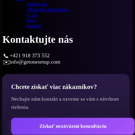
Referencie
Získavajte zákazníkov
O nás
Blog
Kontakt
Kontaktujte nás
📞
+421 918 373 552
✉️
info@getonesetup.com
Chcete získať viac zákazníkov?
Nechajte nám kontakt a ozveme sa vám s návrhom
riešenia.
Získať nezáväznú konzultáciu