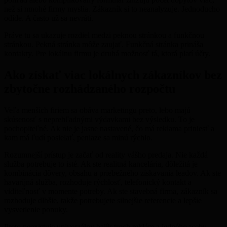
než si mnohé firmy myslia. Zákazník si to neanalyzuje. Jednoducho
odíde. A často už sa nevráti.
Práve tu sa ukazuje rozdiel medzi peknou stránkou a funkčnou
stránkou. Pekná stránka môže zaujať. Funkčná stránka prináša
kontakty. Pre lokálnu firmu je druhá možnosť tá, ktorá platí účty.
Ako získať viac lokálnych zákazníkov bez
zbytočne rozhádzaného rozpočtu
Veľa menších firiem sa obáva marketingu preto, lebo majú
skúsenosť s neprehľadnými výdavkami bez výsledku. To je
pochopiteľné. Ak nie je jasne nastavené, čo má reklama priniesť a
kam má ľudí posielať, peniaze sa minú rýchlo.
Rozumnejší prístup je začať od reality vášho predaja. Nie každá
služba potrebuje to isté. Ak ste realitná kancelária, dôležitá je
kombinácia dôvery, obsahu a priebežného získavania leadov. Ak ste
havarijná služba, rozhoduje rýchlosť, telefonický kontakt a
viditeľnosť v momente potreby. Ak ste stavebná firma, zákazník sa
rozhoduje dlhšie, takže potrebujete silnejšie referencie a lepšie
vysvetlenie ponuky.
Preto neexistuje univerzálny balík troch reklám a jedného webu,