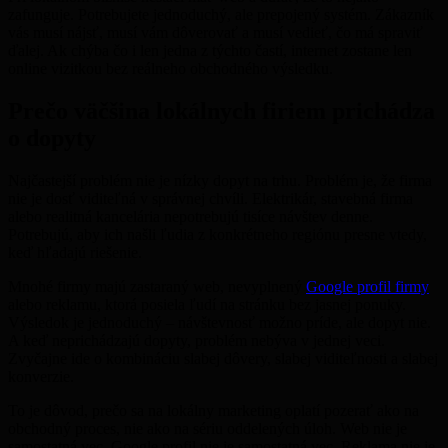
zafunguje. Potrebujete jednoduchý, ale prepojený systém. Zákazník
vás musí nájsť, musí vám dôverovať a musí vedieť, čo má spraviť
ďalej. Ak chýba čo i len jedna z týchto častí, internet zostane len
online vizitkou bez reálneho obchodného výsledku.
Prečo väčšina lokálnych firiem prichádza
o dopyty
Najčastejší problém nie je nízky dopyt na trhu. Problém je, že firma
nie je dosť viditeľná v správnej chvíli. Elektrikár, stavebná firma
alebo realitná kancelária nepotrebujú tisíce návštev denne.
Potrebujú, aby ich našli ľudia z konkrétneho regiónu presne vtedy,
keď hľadajú riešenie.
Mnohé firmy majú zastaraný web, nevyplnený
Google profil firmy
alebo reklamu, ktorá posiela ľudí na stránku bez jasnej ponuky.
Výsledok je jednoduchý – návštevnosť možno príde, ale dopyt nie.
A keď neprichádzajú dopyty, problém nebýva v jednej veci.
Zvyčajne ide o kombináciu slabej dôvery, slabej viditeľnosti a slabej
konverzie.
To je dôvod, prečo sa na lokálny marketing oplatí pozerať ako na
obchodný proces, nie ako na sériu oddelených úloh. Web nie je
samostatná vec. Google profil nie je samostatná vec. Reklama nie je