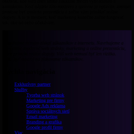
otázkou, kde vám dnes uniká zákazník medzi vyhľadaním a
kontaktom. Keď nájdete túto medzeru a správne ju opravíte, internet
prestane byť pasívna prezentácia a začne vám prinášať reálne
dopyty. A to je moment, keď marketing konečne začne fungovať
tak, ako od neho očakávate.
Pomáhame firmám získať zákazníkov z internetu. Navrhujeme a
vytvárame moderné web stránky, marketing a online prezentáciu,
ktorá prináša reálne dopyty. Váš web nemusí byť len vizitka.
Môže byť nástroj na získavanie zákazníkov.
Rýchla navigácia
Exkluzívny partner
Služby
Tvorba web stránok
Marketing pre firmy
Google Ads reklama
Správa sociálnych sietí
Email marketing
Branding a grafika
Google profil firmy
Viac