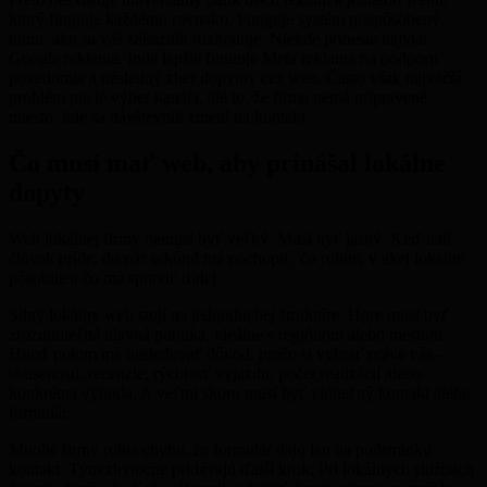
ktorý funguje každému rovnako. Funguje systém prispôsobený
tomu, ako sa váš zákazník rozhoduje. Niekde prinesie najviac
Google reklama. Inde lepšie funguje Meta reklama na podporu
povedomia a následný zber dopytov cez web. Často však najväčší
problém nie je výber kanála, ale to, že firma nemá pripravené
miesto, kde sa návštevník zmení na kontakt.
Čo musí mať web, aby prinášal lokálne
dopyty
Web lokálnej firmy nemusí byť veľký. Musí byť jasný. Keď naň
človek príde, do pár sekúnd má pochopiť, čo robíte, v akej lokalite
pôsobíte a čo má spraviť ďalej.
Silný lokálny web stojí na jednoduchej štruktúre. Hore musí byť
zrozumiteľná hlavná ponuka, ideálne s regiónom alebo mestom.
Hneď potom má nasledovať dôvod, prečo si vybrať práve vás –
skúsenosti, recenzie, rýchlosť výjazdu, počet realizácií alebo
konkrétna výhoda. A veľmi skoro musí byť viditeľný kontakt alebo
formulár.
Mnohé firmy robia chybu, že formulár dajú len na podstránku
kontakt. Tým zbytočne pridávajú ďalší krok. Pri lokálnych službách