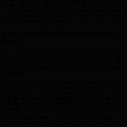
Presne na tom stojí aj prístup, ktorý menším firmám dáva zmysel
najviac – nie kupovať oddelené služby, ale mať funkčne nastavený
celý systém. Setuply práve preto rieši web, viditeľnosť aj reklamu
ako jeden mechanizmus. Nie kvôli tomu, aby toho bolo viac, ale aby
každá časť podporovala výsledok.
Kedy sa výsledky dostavia a čo od nich
čakať
Tu je dobré zostať pri zemi. Ak dnes nemáte funkčný web, recenzie
ani reklamu, viac lokálnych zákazníkov nezískate zo dňa na deň len
tým, že „niečo spustíte“. Prvé zlepšenia však viete vidieť pomerne
rýchlo, najmä ak už na trhu dopyt existuje a vy ste ho doteraz len
nezachytávali.
Google reklama vie priniesť prvé relevantné kontakty skoro. Google
profil firmy vie zlepšiť lokálnu viditeľnosť v krátkom čase, ak je
dobre vyplnený a aktívne zbiera recenzie. Web a SEO zvyčajne
potrebujú viac času, ale o to dôležitejšie sú pre dlhodobú stabilitu.
Najlepšie výsledky preto neprichádzajú z jedného kanála, ale z ich
rozumného spojenia.
Ak teda riešite, ako získať viac lokálnych zákazníkov, nezačínajte
otázkou, či potrebujete web, reklamu alebo Google profil. Začnite