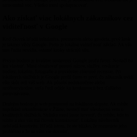
samostatná vec. Všetko musí spolupracovať.
Ako získať viac lokálnych zákazníkov cez
viditeľnosť v Google
Keď človek hľadá inštalatéra, pneuservis alebo geodeta, prvý krok
je takmer vždy Google. Preto je lokálna viditeľnosť základ. Ak vás
tam ľudia nevidia, ostatné kroky strácajú silu.
Prvým bodom je kvalitne nastavený Google profil firmy. Nestačí ho
len vlastniť. Musí obsahovať presný názov, služby, otváracie
hodiny, lokalitu, fotografie a pravidelne zbierané recenzie. Pri
lokálnych službách je Google profil často to prvé, čo zákazník uvidí
ešte skôr než váš web. Ak pôsobí nedokončene alebo
nedôveryhodne, veľa ľudí odíde ku konkurencii bez ďalšieho
porovnávania.
Druhým bodom je web postavený na lokálnom dopyte. Ak robíte
napríklad rekonštrukcie v Žiline, nestačí mať všeobecnú vetu o
kvalitných službách. Stránka musí jasne hovoriť, čo robíte, kde to
robíte a ako vás má človek kontaktovať. Lokálny návštevník
nehľadá kreativitu. Hľadá istotu, že ste blízko, že rozumiete jeho
problému a že sa vám vie dovolať.